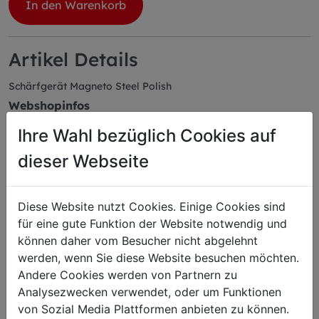
In den Warenkorb
Artikel Details
Schärfgerät Magneto Steel Polish
Webshopinfos
EAN: 4009215189407
Ihre Wahl bezüglich Cookies auf
Herstellerartikelnummer: 90085000-77
dieser Webseite
Diese Website nutzt Cookies. Einige Cookies sind
Das könnte Sie auch
für eine gute Funktion der Website notwendig und
können daher vom Besucher nicht abgelehnt
interessieren
werden, wenn Sie diese Website besuchen möchten.
Andere Cookies werden von Partnern zu
Analysezwecken verwendet, oder um Funktionen
von Sozial Media Plattformen anbieten zu können.