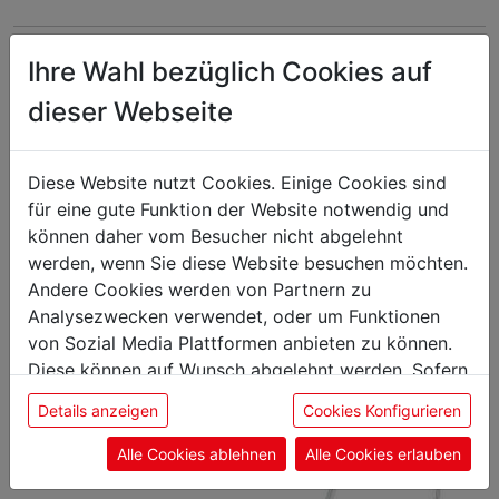
Ihre Wahl bezüglich Cookies auf
Das könnte Sie auch
dieser Webseite
interessieren
Diese Website nutzt Cookies. Einige Cookies sind
für eine gute Funktion der Website notwendig und
können daher vom Besucher nicht abgelehnt
S-
werden, wenn Sie diese Website besuchen möchten.
Haken
Andere Cookies werden von Partnern zu
Analysezwecken verwendet, oder um Funktionen
von Sozial Media Plattformen anbieten zu können.
Diese können auf Wunsch abgelehnt werden. Sofern
sie unsere Webseite weiter nutzen, geben Sie
Details anzeigen
Cookies Konfigurieren
Einwilligung zu unseren Cookies.
Alle Cookies ablehnen
Alle Cookies erlauben