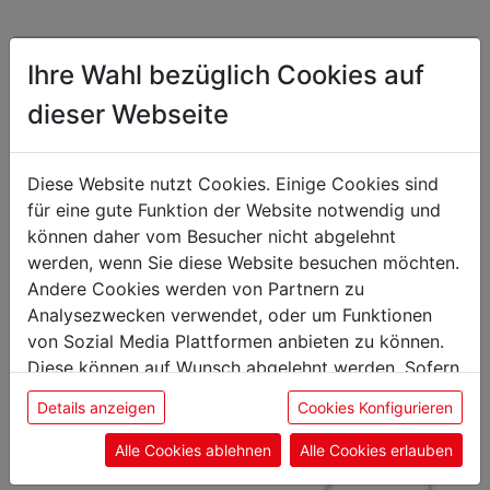
Ihre Wahl bezüglich Cookies auf
Das könnte Sie auch
dieser Webseite
interessieren
Diese Website nutzt Cookies. Einige Cookies sind
für eine gute Funktion der Website notwendig und
können daher vom Besucher nicht abgelehnt
ockbürste
werden, wenn Sie diese Website besuchen möchten.
Andere Cookies werden von Partnern zu
Analysezwecken verwendet, oder um Funktionen
von Sozial Media Plattformen anbieten zu können.
Diese können auf Wunsch abgelehnt werden. Sofern
sie unsere Webseite weiter nutzen, geben Sie
Details anzeigen
Cookies Konfigurieren
Einwilligung zu unseren Cookies.
Alle Cookies ablehnen
Alle Cookies erlauben