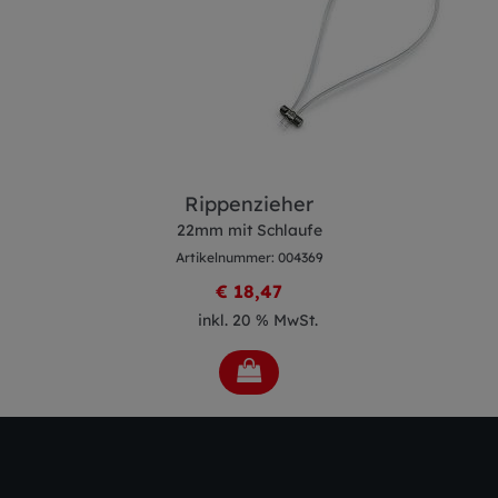
eher
Handhake
hlaufe
CNS
: 004369
Artikelnummer: 00
47
€ 9,28
% MwSt.
inkl. 20 % Mw