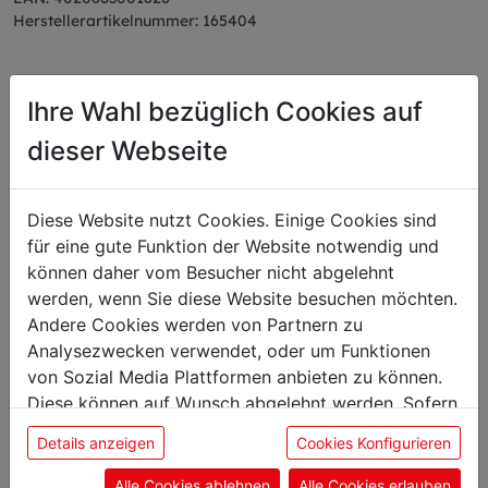
Herstellerartikelnummer: 165404
Ihre Wahl bezüglich Cookies auf
dieser Webseite
Das könnte Sie auch
interessieren
Diese Website nutzt Cookies. Einige Cookies sind
für eine gute Funktion der Website notwendig und
können daher vom Besucher nicht abgelehnt
Blank
werden, wenn Sie diese Website besuchen möchten.
Boy
Andere Cookies werden von Partnern zu
Analysezwecken verwendet, oder um Funktionen
von Sozial Media Plattformen anbieten zu können.
Diese können auf Wunsch abgelehnt werden. Sofern
sie unsere Webseite weiter nutzen, geben Sie
Details anzeigen
Cookies Konfigurieren
Einwilligung zu unseren Cookies.
Alle Cookies ablehnen
Alle Cookies erlauben