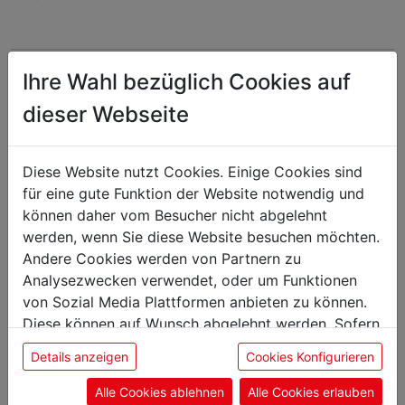
Ihre Wahl bezüglich Cookies auf
Das könnte Sie auch
dieser Webseite
interessieren
Diese Website nutzt Cookies. Einige Cookies sind
für eine gute Funktion der Website notwendig und
können daher vom Besucher nicht abgelehnt
Hackblockbürste
werden, wenn Sie diese Website besuchen möchten.
Andere Cookies werden von Partnern zu
Analysezwecken verwendet, oder um Funktionen
von Sozial Media Plattformen anbieten zu können.
Diese können auf Wunsch abgelehnt werden. Sofern
sie unsere Webseite weiter nutzen, geben Sie
Details anzeigen
Cookies Konfigurieren
Einwilligung zu unseren Cookies.
Alle Cookies ablehnen
Alle Cookies erlauben