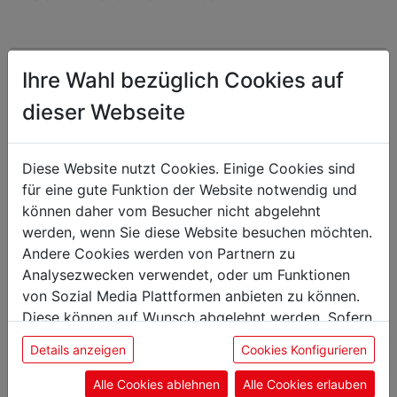
Ihre Wahl bezüglich Cookies auf
Das könnte Sie auch
dieser Webseite
interessieren
Diese Website nutzt Cookies. Einige Cookies sind
für eine gute Funktion der Website notwendig und
können daher vom Besucher nicht abgelehnt
Bogensäge
werden, wenn Sie diese Website besuchen möchten.
Andere Cookies werden von Partnern zu
Analysezwecken verwendet, oder um Funktionen
von Sozial Media Plattformen anbieten zu können.
Diese können auf Wunsch abgelehnt werden. Sofern
sie unsere Webseite weiter nutzen, geben Sie
Details anzeigen
Cookies Konfigurieren
Einwilligung zu unseren Cookies.
Alle Cookies ablehnen
Alle Cookies erlauben