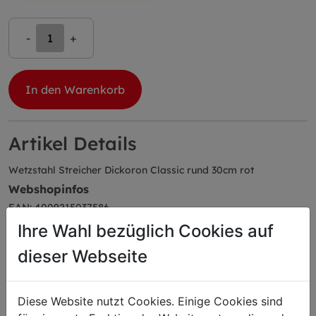
-
+
In den Warenkorb
Artikel Details
Wetzstahl Streicher Dickoron Classic rund 30cm rot
Webshopinfos
EAN: 4009215037586
Herstellerartikelnummer: 7598130
Ihre Wahl bezüglich Cookies auf
Farbe: rot
Abmessungen
dieser Webseite
Länge: 47,00 cm
Breite: 5,00 cm
Diese Website nutzt Cookies. Einige Cookies sind
Höhe: 3,30 cm