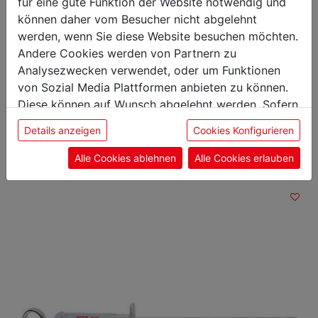
Gewicht: 0,51 kg
für eine gute Funktion der Website notwendig und
Klingenlänge: 30 cm
können daher vom Besucher nicht abgelehnt
werden, wenn Sie diese Website besuchen möchten.
Andere Cookies werden von Partnern zu
Analysezwecken verwendet, oder um Funktionen
von Sozial Media Plattformen anbieten zu können.
Das könnte Sie auch
Diese können auf Wunsch abgelehnt werden. Sofern
sie unsere Webseite weiter nutzen, geben Sie
interessieren
Details anzeigen
Cookies Konfigurieren
Einwilligung zu unseren Cookies.
Alle Cookies ablehnen
Alle Cookies erlauben