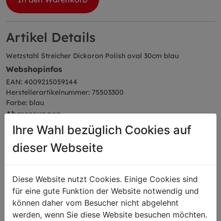
Artikel Details
Wetzstahl Streicher Dickoron Polish oval 30cm blau
Webshopinfos
EAN: 4009215059144
Herstellerartikelnummer: 75503300
Farbe: blau
Abmessungen
Länge: 47,22 cm
Ihre Wahl bezüglich Cookies auf
Breite: 5,10 cm
dieser Webseite
Höhe: 3,38 cm
Gewicht: 0,49 kg
Klingenlänge: 30 cm
Diese Website nutzt Cookies. Einige Cookies sind
für eine gute Funktion der Website notwendig und
können daher vom Besucher nicht abgelehnt
werden, wenn Sie diese Website besuchen möchten.