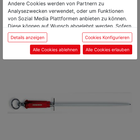
Das könnte Sie auch
Andere Cookies werden von Partnern zu
Analysezwecken verwendet, oder um Funktionen
interessieren
von Sozial Media Plattformen anbieten zu können.
Diese können auf Wunsch abgelehnt werden. Sofern
sie unsere Webseite weiter nutzen, geben Sie
Details anzeigen
Cookies Konfigurieren
Einwilligung zu unseren Cookies.
Alle Cookies ablehnen
Alle Cookies erlauben