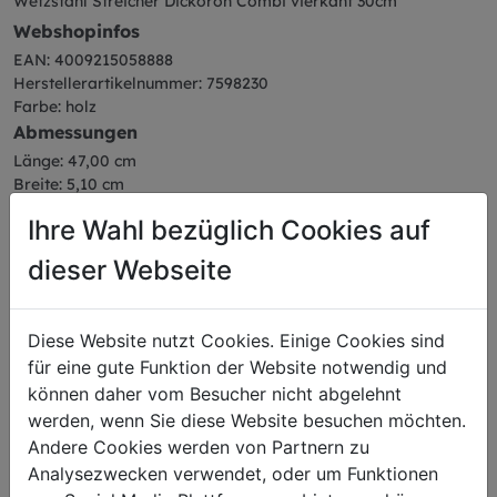
Wetzstahl Streicher Dickoron Combi vierkant 30cm
Webshopinfos
EAN: 4009215058888
Herstellerartikelnummer: 7598230
Farbe: holz
Abmessungen
Länge: 47,00 cm
Breite: 5,10 cm
Höhe: 3,40 cm
Ihre Wahl bezüglich Cookies auf
Gewicht: 0,41 kg
Klingenlänge: 30 cm
dieser Webseite
Diese Website nutzt Cookies. Einige Cookies sind
für eine gute Funktion der Website notwendig und
Das könnte Sie auch
können daher vom Besucher nicht abgelehnt
werden, wenn Sie diese Website besuchen möchten.
interessieren
Andere Cookies werden von Partnern zu
Analysezwecken verwendet, oder um Funktionen