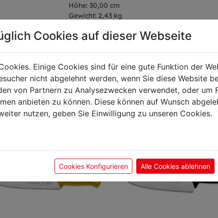
Höhe: 30,00 cm
Gewicht: 2,43 kg
üglich Cookies auf dieser Webseite
Cookies. Einige Cookies sind für eine gute Funktion der W
önnte Sie auch interes
sucher nicht abgelehnt werden, wenn Sie diese Website b
en von Partnern zu Analysezwecken verwendet, oder um 
ormen anbieten zu können. Diese können auf Wunsch abgele
weiter nutzen, geben Sie Einwilligung zu unseren Cookies.
n
Cookies Konfigurieren
Alle Cookies ablehnen