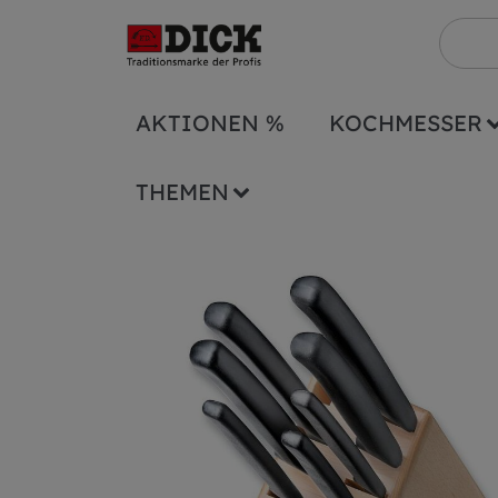
AKTIONEN %
KOCHMESSER
Serien
ProDynamic
Messerblock Holz 
THEMEN