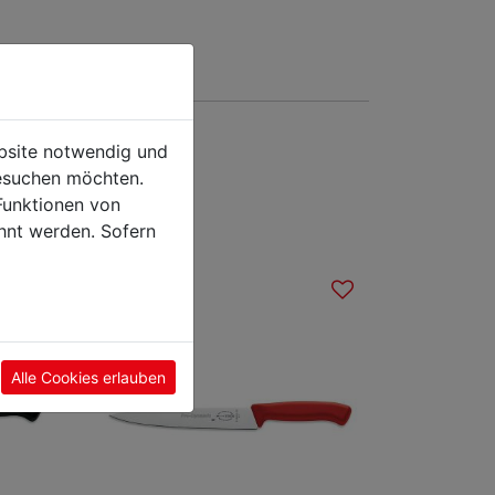
ebsite notwendig und
sieren
esuchen möchten.
Funktionen von
hnt werden. Sofern
Alle Cookies erlauben