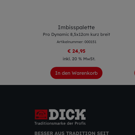
sser
Imbisspalette
1cm blau
Pro Dynamic 8,5x12cm kurz breit
 000295
Artikelnummer: 000151
8
€ 24,95
 MwSt.
inkl. 20 % MwSt.
enkorb
In den Warenkorb
BESSER AUS TRADITION SEIT