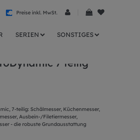
Preise inkl. MwSt.
R
SERIEN
SONSTIGES
roDynamic 7 teilig
mic, 7-teilig: Schälmesser, Küchenmesser,
messer, Ausbein-/Filetiermesser,
sser - die robuste Grundausstattung