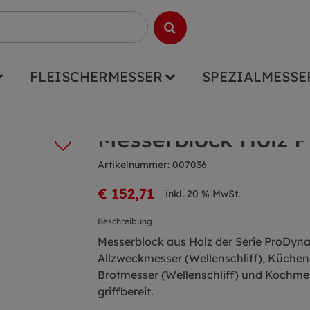
FLEISCHERMESSER
SPEZIALMESSE
ProDynamic 7 teilig
Messerblock Holz P
Artikelnummer: 007036
€ 152,71
inkl. 20 % MwSt.
Beschreibung
Messerblock aus Holz der Serie ProDyna
Allzweckmesser (Wellenschliff), Küchen
Brotmesser (Wellenschliff) und Kochme
griffbereit.