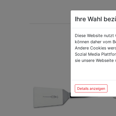
Ihre Wahl bez
Diese Website nutzt 
Das k
können daher vom Be
Andere Cookies werd
Sozial Media Plattf
sie unsere Webseite 
Aktio
Details anzeigen