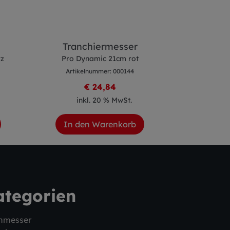
Tranchiermesser
Allzweckm
rz
Pro Dynamic 21cm rot
Pro Dyna
Artikelnummer: 000144
Artike
€ 24,84
inkl. 20 % MwSt.
ink
In den Warenkorb
In de
ategorien
hmesser