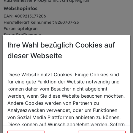
Küchenmesser ProDynamic 7cm apfelgrün
Webshopinfos
EAN: 4009215177206
Herstellerartikelnummer: 8260707-23
Farbe: apfelgrün
Serie: ProDynamic
Ihre Wahl bezüglich Cookies auf
dieser Webseite
Das könnte Sie auch
Diese Website nutzt Cookies. Einige Cookies sind
interessieren
für eine gute Funktion der Website notwendig und
können daher vom Besucher nicht abgelehnt
werden, wenn Sie diese Website besuchen möchten.
Andere Cookies werden von Partnern zu
Küchenmesser
Analysezwecken verwendet, oder um Funktionen
von Sozial Media Plattformen anbieten zu können.
Diese können auf Wunsch abgelehnt werden. Sofern
sie unsere Webseite weiter nutzen, geben Sie