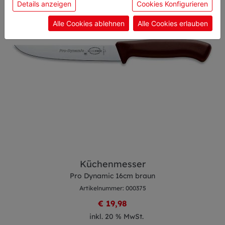
Details anzeigen
Cookies Konfigurieren
Einwilligung zu unseren Cookies.
Alle Cookies ablehnen
Alle Cookies erlauben
Küchenmesser
Pro Dynamic 16cm braun
Artikelnummer: 000375
€ 19,98
inkl. 20 % MwSt.