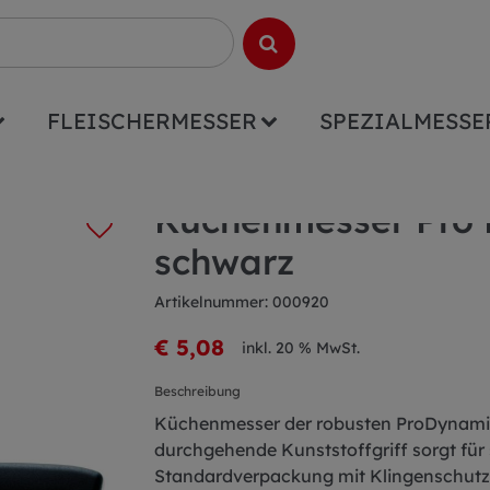
FLEISCHERMESSER
SPEZIALMESSE
o Dynamic 11cm schwarz
Küchenmesser Pro
schwarz
Artikelnummer: 000920
€ 5,08
inkl. 20 % MwSt.
Beschreibung
Küchenmesser der robusten ProDynamic-
durchgehende Kunststoffgriff sorgt für si
Standardverpackung mit Klingenschutz