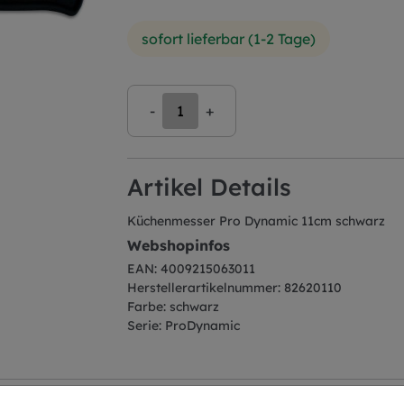
sofort lieferbar (1-2 Tage)
-
+
Artikel Details
Küchenmesser Pro Dynamic 11cm schwarz
Webshopinfos
EAN: 4009215063011
Herstellerartikelnummer: 82620110
Farbe: schwarz
Serie: ProDynamic