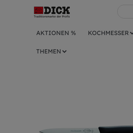
AKTIONEN %
KOCHMESSER
Serien
ProDynamic
Küchenmesser Pr
THEMEN