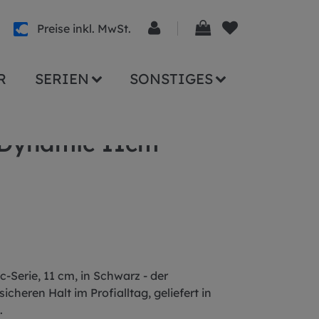
Preise inkl. MwSt.
R
SERIEN
SONSTIGES
 Dynamic 11cm
Serie, 11 cm, in Schwarz - der
cheren Halt im Profialltag, geliefert in
.