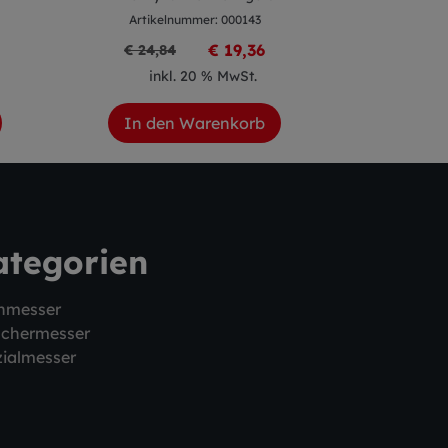
Artikelnummer: 000143
Artike
€ 19,36
€ 24,84
inkl. 20 % MwSt.
ink
In den Warenkorb
In de
ategorien
hmesser
schermesser
ialmesser