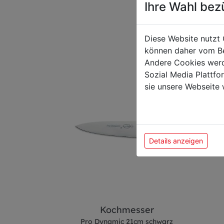
Ihre Wahl bez
Das k
Diese Website nutzt 
können daher vom Be
Andere Cookies werd
Sozial Media Plattf
sie unsere Webseite 
Details anzeigen
esser
Kochmesser
m schwarz
Pro Dynamic 21cm schwarz