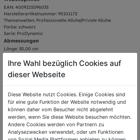
EAN: 4009215096033
Herstellerartikelnummer: 95101172
Themenwelten: Professionelle Köche|Private Köche
Farbe: schwarz
Serie: ProDynamic
Abmessungen
Länge: 30,00 cm
Breite: 2,90 cm
Ihre Wahl bezüglich Cookies auf
Höhe: 1,82 cm
Gewicht: 0,08 kg
dieser Webseite
Diese Website nutzt Cookies. Einige Cookies sind
für eine gute Funktion der Website notwendig und
Das könnte Sie auch
können daher vom Besucher nicht abgelehnt
werden, wenn Sie diese Website besuchen möchten.
interessieren
Andere Cookies werden von Partnern zu
Analysezwecken verwendet, oder um Funktionen
von Sozial Media Plattformen anbieten zu können.