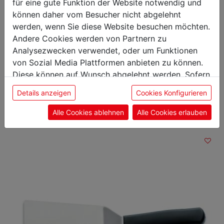
Gewicht: 0,19 kg
für eine gute Funktion der Website notwendig und
Klingenlänge: 21 cm
können daher vom Besucher nicht abgelehnt
werden, wenn Sie diese Website besuchen möchten.
Andere Cookies werden von Partnern zu
Analysezwecken verwendet, oder um Funktionen
von Sozial Media Plattformen anbieten zu können.
Das könnte Sie auch
Diese können auf Wunsch abgelehnt werden. Sofern
sie unsere Webseite weiter nutzen, geben Sie
interessieren
Details anzeigen
Cookies Konfigurieren
Einwilligung zu unseren Cookies.
Alle Cookies ablehnen
Alle Cookies erlauben
Tranchiermesser