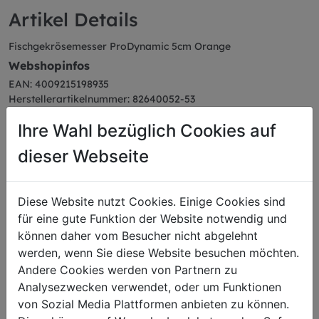
Artikel Details
Fischgekrösemesser ProDynamic 5cm Orange
Webshopinfos
EAN: 4009215198935
Herstellerartikelnummer: 82640052-53
Farbe: orange
Ihre Wahl bezüglich Cookies auf
Serie: ProDynamic
dieser Webseite
Diese Website nutzt Cookies. Einige Cookies sind
Das könnte Sie auch
für eine gute Funktion der Website notwendig und
können daher vom Besucher nicht abgelehnt
interessieren
werden, wenn Sie diese Website besuchen möchten.
Andere Cookies werden von Partnern zu
Analysezwecken verwendet, oder um Funktionen
von Sozial Media Plattformen anbieten zu können.
Aufschnittmesser