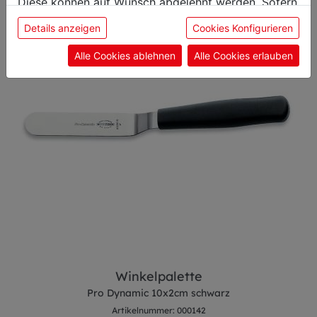
Diese können auf Wunsch abgelehnt werden. Sofern
sie unsere Webseite weiter nutzen, geben Sie
Details anzeigen
Cookies Konfigurieren
Einwilligung zu unseren Cookies.
Alle Cookies ablehnen
Alle Cookies erlauben
Winkelpalette
Pro Dynamic 10x2cm schwarz
Artikelnummer: 000142