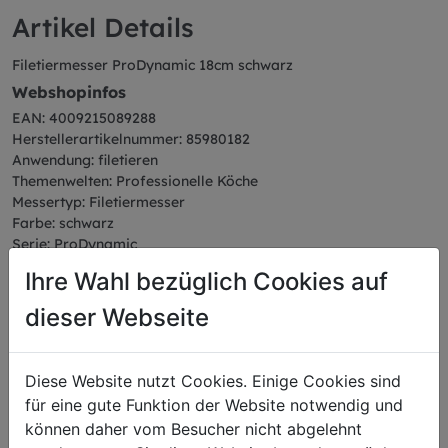
Artikel Details
Filetiermesser ProDynamic 18cm schwarz
Webshopinfos
EAN: 4009215089288
Herstellerartikelnummer: 85980182
Anwendung: filetieren
Themenwelten: Professionelle Köche
Messertyp: Filetiermesser
Farbe: schwarz
Serie: ProDynamic
Abmessungen
Ihre Wahl bezüglich Cookies auf
Länge: 30,96 cm
dieser Webseite
Breite: 2,00 cm
Höhe: 3,20 cm
Gewicht: 0,07 kg
Klingenlänge: 18 cm
Diese Website nutzt Cookies. Einige Cookies sind
für eine gute Funktion der Website notwendig und
können daher vom Besucher nicht abgelehnt