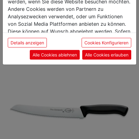
werden, wenn Sie diese Website besuchen möchten.
Andere Cookies werden von Partnern zu
Das könnte Sie auch
Analysezwecken verwendet, oder um Funktionen
von Sozial Media Plattformen anbieten zu können.
interessieren
Diese können auf Wunsch abgelehnt werden. Sofern
sie unsere Webseite weiter nutzen, geben Sie
Details anzeigen
Cookies Konfigurieren
Einwilligung zu unseren Cookies.
Küchenmesser
Alle Cookies ablehnen
Alle Cookies erlauben