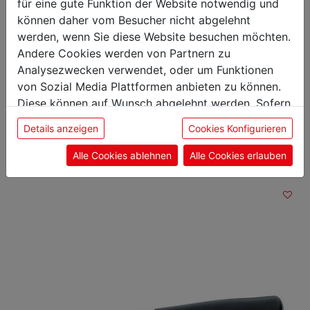
Gewicht: 0,07 kg
für eine gute Funktion der Website notwendig und
Klingenlänge: 18 cm
können daher vom Besucher nicht abgelehnt
werden, wenn Sie diese Website besuchen möchten.
Andere Cookies werden von Partnern zu
Analysezwecken verwendet, oder um Funktionen
von Sozial Media Plattformen anbieten zu können.
Das könnte Sie auch
Diese können auf Wunsch abgelehnt werden. Sofern
sie unsere Webseite weiter nutzen, geben Sie
interessieren
Details anzeigen
Cookies Konfigurieren
Einwilligung zu unseren Cookies.
Alle Cookies ablehnen
Alle Cookies erlauben
Kochmesser