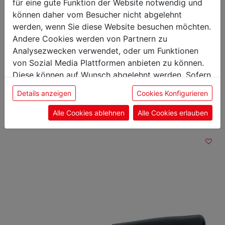
Gewicht: 0,03 kg
für eine gute Funktion der Website notwendig und
Klingenlänge: 11 cm
können daher vom Besucher nicht abgelehnt
werden, wenn Sie diese Website besuchen möchten.
Andere Cookies werden von Partnern zu
Analysezwecken verwendet, oder um Funktionen
von Sozial Media Plattformen anbieten zu können.
Das könnte Sie auch
Diese können auf Wunsch abgelehnt werden. Sofern
sie unsere Webseite weiter nutzen, geben Sie
interessieren
Details anzeigen
Cookies Konfigurieren
Einwilligung zu unseren Cookies.
Alle Cookies ablehnen
Alle Cookies erlauben
Allzweckmesser
mit
Welle