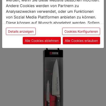
Andere Cookies werden von Partnern zu
Das könnte Sie auch
Analysezwecken verwendet, oder um Funktionen
von Sozial Media Plattformen anbieten zu können.
interessieren
Diese können auf Wunsch abgelehnt werden. Sofern
sie unsere Webseite weiter nutzen, geben Sie
Details anzeigen
Cookies Konfigurieren
Einwilligung zu unseren Cookies.
Alle Cookies ablehnen
Alle Cookies erlauben