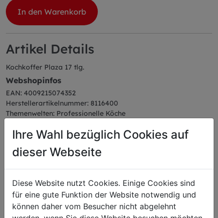
In den Warenkorb
Artikel Details
Kochkoffer Plaza 17 tlg.
Webshopinfos
EAN: 4009215074352
Herstellerartikelnummer: 8116400
Themenwelten: Professionelle Köche
Farbe: schwarz
Ihre Wahl bezüglich Cookies auf
Abmessungen
Länge: 49,50 cm
dieser Webseite
Breite: 36,00 cm
Höhe: 11,00 cm
Gewicht: 5,23 kg
Diese Website nutzt Cookies. Einige Cookies sind
für eine gute Funktion der Website notwendig und
können daher vom Besucher nicht abgelehnt
werden, wenn Sie diese Website besuchen möchten.