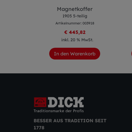
yl 4Knives
Magnetkoffer
1905 5-teilig
z
Artikelnummer: 003918
s 4 teilig
 005134
€ 445,82
70
inkl. 20 % MwSt.
 MwSt.
In den Warenkorb
enkorb
BESSER AUS TRADITION SEIT
1778