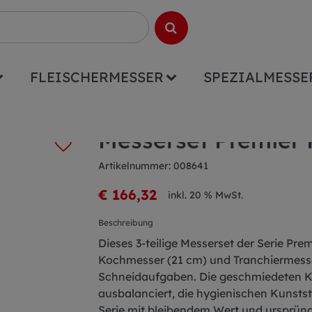
FLEISCHERMESSER
SPEZIALMESSE
ckte Taschen/Koffer/Blöcke/Set
Messerset Premier Plus 
Messerset Premier P
Artikelnummer: 008641
€ 166,32
inkl. 20 % MwSt.
Beschreibung
Dieses 3-teilige Messerset der Serie Pre
Kochmesser (21 cm) und Tranchiermesser (
Schneidaufgaben. Die geschmiedeten Kli
ausbalanciert, die hygienischen Kunststo
Serie mit bleibendem Wert und ursprüng