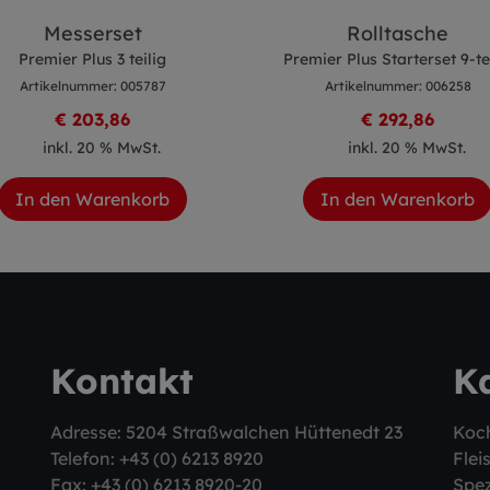
Messerset
Rolltasche
Premier Plus 3 teilig
Premier Plus Starterset 9-te
Artikelnummer: 005787
Artikelnummer: 006258
€ 203,86
€ 292,86
inkl. 20 % MwSt.
inkl. 20 % MwSt.
In den Warenkorb
In den Warenkorb
Kontakt
K
Adresse: 5204 Straßwalchen Hüttenedt 23
Koc
Telefon:
+43 (0) 6213 8920
Flei
Fax: +43 (0) 6213 8920-20
Spez