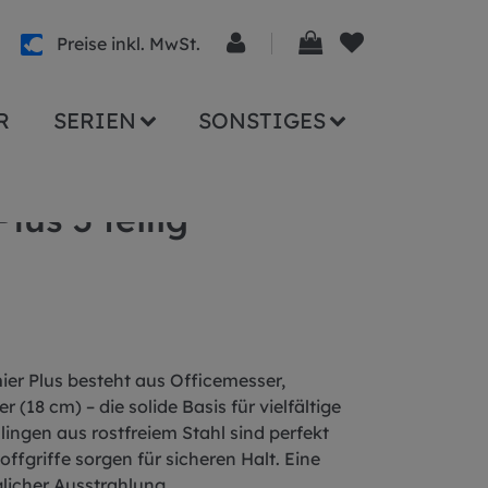
Preise inkl. MwSt.
R
SERIEN
SONSTIGES
3 teilig
lus 3 teilig
mier Plus besteht aus Officemesser,
18 cm) – die solide Basis für vielfältige
ngen aus rostfreiem Stahl sind perfekt
ffgriffe sorgen für sicheren Halt. Eine
licher Ausstrahlung.