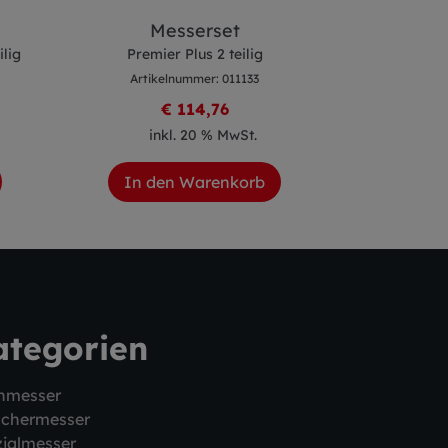
Messerset
Stea
ilig
Premier Plus 2 teilig
Serie Pre
Artikelnummer: 011133
Artike
€ 114,76
inkl. 20 % MwSt.
ink
In den Warenkorb
In de
ategorien
hmesser
schermesser
ialmesser