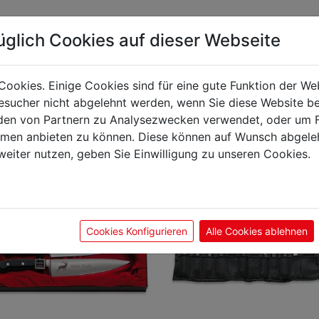
üglich Cookies auf dieser Webseite
önnte Sie auch interes
Cookies. Einige Cookies sind für eine gute Funktion der W
sucher nicht abgelehnt werden, wenn Sie diese Website b
en von Partnern zu Analysezwecken verwendet, oder um 
ormen anbieten zu können. Diese können auf Wunsch abgele
weiter nutzen, geben Sie Einwilligung zu unseren Cookies.
Cookies Konfigurieren
Alle Cookies ablehnen