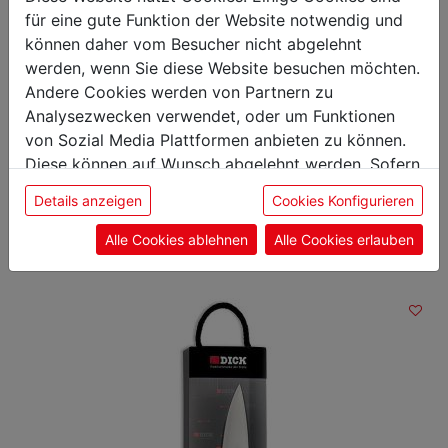
Breite: 33,00 cm
für eine gute Funktion der Website notwendig und
Höhe: 6,00 cm
können daher vom Besucher nicht abgelehnt
Gewicht: 3,18 kg
werden, wenn Sie diese Website besuchen möchten.
Andere Cookies werden von Partnern zu
Analysezwecken verwendet, oder um Funktionen
von Sozial Media Plattformen anbieten zu können.
Diese können auf Wunsch abgelehnt werden. Sofern
Das könnte Sie auch
sie unsere Webseite weiter nutzen, geben Sie
Details anzeigen
Cookies Konfigurieren
interessieren
Einwilligung zu unseren Cookies.
Alle Cookies ablehnen
Alle Cookies erlauben