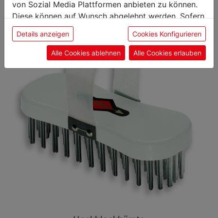
von Sozial Media Plattformen anbieten zu können.
Diese können auf Wunsch abgelehnt werden. Sofern
Klingenschutz
sie unsere Webseite weiter nutzen, geben Sie
Edge
Details anzeigen
Cookies Konfigurieren
Einwilligung zu unseren Cookies.
Guard
Alle Cookies ablehnen
Alle Cookies erlauben