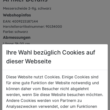
Messerscheide 2-tlg. schwarz
Webshopinfos
EAN: 4009215187144
Herstellerartikelnummer: 90134000
Farbe: schwarz
Abmessungen
Länge: 36,00 cm
Breite: 15,00 cm
Ihre Wahl bezüglich Cookies auf
Höhe: 2,30 cm
Gewicht: 0,24 kg
dieser Webseite
Diese Website nutzt Cookies. Einige Cookies sind
für eine gute Funktion der Website notwendig und
Das könnte Sie auch
können daher vom Besucher nicht abgelehnt
werden, wenn Sie diese Website besuchen möchten.
interessieren
Andere Cookies werden von Partnern zu
Analysezwecken verwendet, oder um Funktionen