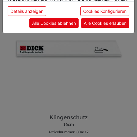
sie unsere Webseite weiter nutzen, geben Sie
Details anzeigen
Cookies Konfigurieren
Einwilligung zu unseren Cookies.
Alle Cookies ablehnen
Alle Cookies erlauben
Klingenschutz
16cm
Artikelnummer: 004112