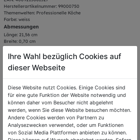
Herstellerartikelnummer: 99000750
Themenwelten: Professionelle Köche
Farbe: weiss
Abmessungen
Länge: 21,56 cm
Breite: 0,70 cm
Höhe: 5,40 cm
Gewicht: 0,06 kg
Ihre Wahl bezüglich Cookies auf
dieser Webseite
Diese Website nutzt Cookies. Einige Cookies sind
Das könnte Sie auch
für eine gute Funktion der Website notwendig und
können daher vom Besucher nicht abgelehnt
interessieren
werden, wenn Sie diese Website besuchen möchten.
Andere Cookies werden von Partnern zu
Analysezwecken verwendet, oder um Funktionen
von Sozial Media Plattformen anbieten zu können.
Diese können auf Wunsch abgelehnt werden. Sofern