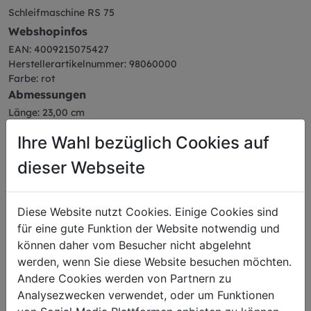
Schleifmaschine RS 75
Webshopinfos
EAN: 4009215075427
Herstellerartikelnummer: 98060000
Farbe: rot
Abmessungen
Länge: 23,00 cm
Breite: 18,00 cm
Ihre Wahl bezüglich Cookies auf
Höhe: 16,00 cm
Gewicht: 4,34 kg
dieser Webseite
Diese Website nutzt Cookies. Einige Cookies sind
für eine gute Funktion der Website notwendig und
Das könnte Sie auch
können daher vom Besucher nicht abgelehnt
werden, wenn Sie diese Website besuchen möchten.
interessieren
Andere Cookies werden von Partnern zu
Analysezwecken verwendet, oder um Funktionen