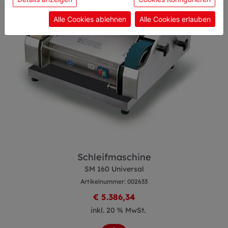
Einwilligung zu unseren Cookies.
Alle Cookies ablehnen
Alle Cookies erlauben
Schleifmaschine
SM 160 Universal
Artikelnummer: 002633
€ 5.386,34
inkl. 20 % MwSt.