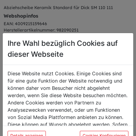
Abziehscheibe Keramik Standard für Dick SM 110 111
Webshopinfos
EAN: 4009215159646
Herstellerartikelnummer: 982090251
Ihre Wahl bezüglich Cookies auf
dieser Webseite
Das könnte Sie auch
Diese Website nutzt Cookies. Einige Cookies sind
interessieren
für eine gute Funktion der Website notwendig und
können daher vom Besucher nicht abgelehnt
werden, wenn Sie diese Website besuchen möchten.
Andere Cookies werden von Partnern zu
Analysezwecken verwendet, oder um Funktionen
von Sozial Media Plattformen anbieten zu können.
Diese können auf Wunsch abgelehnt werden. Sofern
sie unsere Webseite weiter nutzen, geben Sie
Details anzeigen
Cookies Konfigurieren