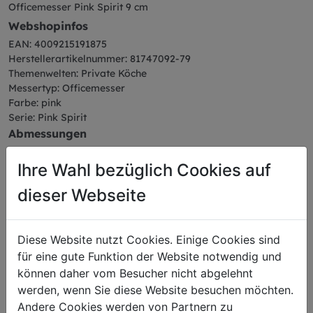
Officemesser Pink Spirit 9 cm
Webshopinfos
EAN: 4009215191875
Herstellerartikelnummer: 81747092-79
Themenwelten: Private Köche
Messertyp: Officemesser
Farbe: pink
Serie: Pink Spirit
Abmessungen
Länge: 21,30 cm
Breite: 1,60 cm
Ihre Wahl bezüglich Cookies auf
Höhe: 2,00 cm
dieser Webseite
Gewicht: 0,07 kg
Klingenlänge: 9 cm
Diese Website nutzt Cookies. Einige Cookies sind
für eine gute Funktion der Website notwendig und
können daher vom Besucher nicht abgelehnt
werden, wenn Sie diese Website besuchen möchten.
Das könnte Sie auch
Andere Cookies werden von Partnern zu