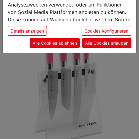
interessieren
Analysezwecken verwendet, oder um Funktionen
von Sozial Media Plattformen anbieten zu können.
Diese können auf Wunsch abgelehnt werden. Sofern
sie unsere Webseite weiter nutzen, geben Sie
Details anzeigen
Cookies Konfigurieren
Aktion
Einwilligung zu unseren Cookies.
Alle Cookies ablehnen
Alle Cookies erlauben