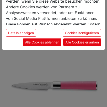
werden, wenn Sie diese Website besuchen möchten.
Andere Cookies werden von Partnern zu
Das könnte Sie auch
Analysezwecken verwendet, oder um Funktionen
von Sozial Media Plattformen anbieten zu können.
interessieren
Diese können auf Wunsch abgelehnt werden. Sofern
sie unsere Webseite weiter nutzen, geben Sie
Details anzeigen
Cookies Konfigurieren
Einwilligung zu unseren Cookies.
Alle Cookies ablehnen
Alle Cookies erlauben