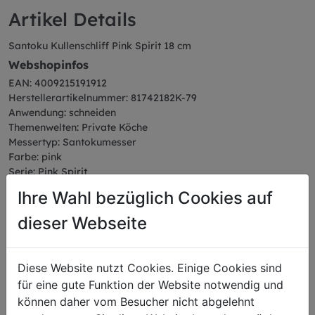
Artikel Details
Santoku Kullenschliff Pink Spirit 18 cm
Webshopinfos
EAN: 4009215191912
Herstellerartikelnummer: 81742182K-79
Anwendung: schneiden
Themenwelten: Private Köche
Messertyp: Santokumesser
Farbe: pink
Serie: Pink Spirit
Abmessungen
Ihre Wahl bezüglich Cookies auf
Länge: 31,20 cm
dieser Webseite
Breite: 2,50 cm
Höhe: 4,50 cm
Gewicht: 0,20 kg
Klingenlänge: 18 cm
Diese Website nutzt Cookies. Einige Cookies sind
für eine gute Funktion der Website notwendig und
können daher vom Besucher nicht abgelehnt