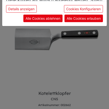
sie unsere Webseite weiter nutzen, geben Sie
Details anzeigen
Cookies Konfigurieren
Einwilligung zu unseren Cookies.
Alle Cookies ablehnen
Alle Cookies erlauben
Kotelettklopfer
CNS
Artikelnummer: 002662