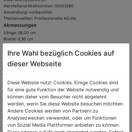
Herstellerartikelnummer: 91003180
Anwendung: vorbereiten
Themenwelten: Professionelle Köche
Abmessungen
Länge: 18,00 cm
Breite: 0,30 cm
Höhe: 0,50 cm
Gewicht: 0,01 kg
Ihre Wahl bezüglich Cookies auf
dieser Webseite
Diese Website nutzt Cookies. Einige Cookies sind
Das könnte Sie auch
für eine gute Funktion der Website notwendig und
können daher vom Besucher nicht abgelehnt
interessieren
werden, wenn Sie diese Website besuchen möchten.
Andere Cookies werden von Partnern zu
Analysezwecken verwendet, oder um Funktionen
Wiegemesser
von Sozial Media Plattformen anbieten zu können.
Diese können auf Wunsch abgelehnt werden. Sofern