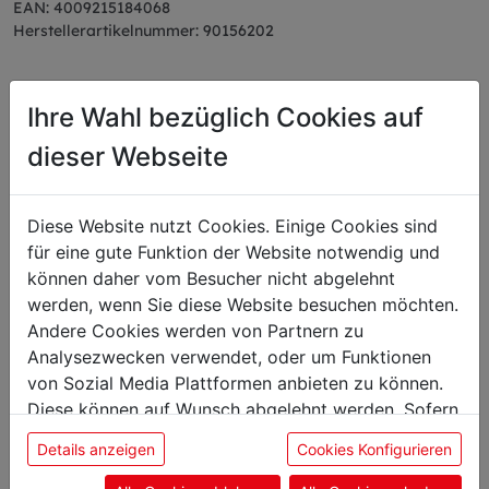
EAN: 4009215184068
Herstellerartikelnummer: 90156202
Ihre Wahl bezüglich Cookies auf
dieser Webseite
Das könnte Sie auch
interessieren
Diese Website nutzt Cookies. Einige Cookies sind
für eine gute Funktion der Website notwendig und
können daher vom Besucher nicht abgelehnt
werden, wenn Sie diese Website besuchen möchten.
Andere Cookies werden von Partnern zu
Analysezwecken verwendet, oder um Funktionen
von Sozial Media Plattformen anbieten zu können.
Diese können auf Wunsch abgelehnt werden. Sofern
sie unsere Webseite weiter nutzen, geben Sie
Details anzeigen
Cookies Konfigurieren
Einwilligung zu unseren Cookies.