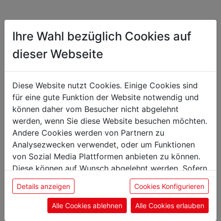
Ihre Wahl bezüglich Cookies auf
Das könnte Sie auch
dieser Webseite
interessieren
Diese Website nutzt Cookies. Einige Cookies sind
für eine gute Funktion der Website notwendig und
können daher vom Besucher nicht abgelehnt
Zitronenschaber
werden, wenn Sie diese Website besuchen möchten.
Andere Cookies werden von Partnern zu
Analysezwecken verwendet, oder um Funktionen
von Sozial Media Plattformen anbieten zu können.
Diese können auf Wunsch abgelehnt werden. Sofern
sie unsere Webseite weiter nutzen, geben Sie
Details anzeigen
Cookies Konfigurieren
Einwilligung zu unseren Cookies.
Alle Cookies ablehnen
Alle Cookies erlauben