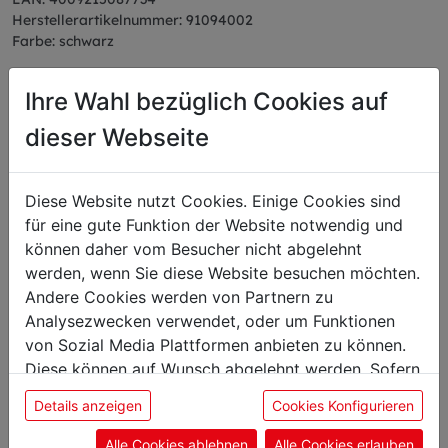
Herstellerartikelnummer: 91094002
Farbe: schwarz
Ihre Wahl bezüglich Cookies auf
dieser Webseite
Das könnte Sie auch
interessieren
Diese Website nutzt Cookies. Einige Cookies sind
für eine gute Funktion der Website notwendig und
können daher vom Besucher nicht abgelehnt
werden, wenn Sie diese Website besuchen möchten.
Zitronenschaber
Andere Cookies werden von Partnern zu
Analysezwecken verwendet, oder um Funktionen
von Sozial Media Plattformen anbieten zu können.
Diese können auf Wunsch abgelehnt werden. Sofern
sie unsere Webseite weiter nutzen, geben Sie
Details anzeigen
Cookies Konfigurieren
Einwilligung zu unseren Cookies.
Alle Cookies ablehnen
Alle Cookies erlauben