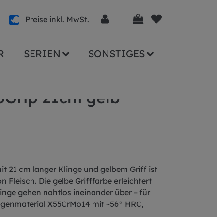
Preise inkl. MwSt.
R
SERIEN
SONSTIGES
oGrip 21cm gelb
t 21 cm langer Klinge und gelbem Griff ist
 Fleisch. Die gelbe Grifffarbe erleichtert
inge gehen nahtlos ineinander über – für
ingenmaterial X55CrMo14 mit ~56° HRC,