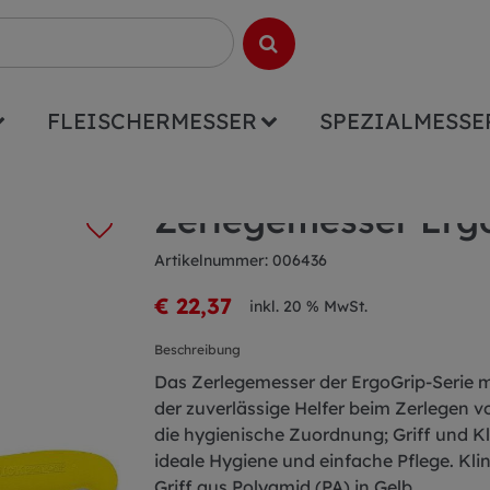
FLEISCHERMESSER
SPEZIALMESSE
ip 21cm gelb
Zerlegemesser Erg
Artikelnummer: 006436
€ 22,37
inkl. 20 % MwSt.
Beschreibung
Das Zerlegemesser der ErgoGrip-Serie mi
der zuverlässige Helfer beim Zerlegen von
die hygienische Zuordnung; Griff und Kl
ideale Hygiene und einfache Pflege. Kl
Griff aus Polyamid (PA) in Gelb.