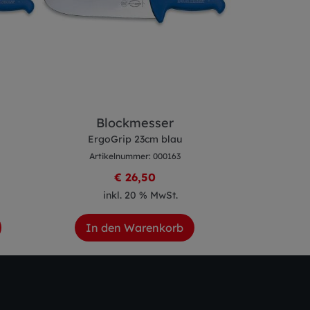
Blockmesser
Gekr
ErgoGrip 23cm blau
ErgoG
Artikelnummer: 000163
Artike
€ 26,50
inkl. 20 % MwSt.
ink
In den Warenkorb
In de