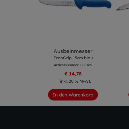
sser
Ausbeinmesser
m blau
ErgoGrip 15cm blau
 000734
Artikelnummer: 000165
2
€ 14,78
 MwSt.
inkl. 20 % MwSt.
enkorb
In den Warenkorb