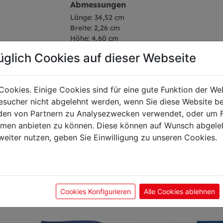
Abmessungen
Länge: 34,52 cm
Breite: 2,26 cm
Höhe: 4,60 cm
Gewicht: 0,15 kg
üglich Cookies auf dieser Webseite
Klingenlänge: 21 cm
Cookies. Einige Cookies sind für eine gute Funktion der W
sucher nicht abgelehnt werden, wenn Sie diese Website b
en von Partnern zu Analysezwecken verwendet, oder um 
önnte Sie auch interes
ormen anbieten zu können. Diese können auf Wunsch abgele
weiter nutzen, geben Sie Einwilligung zu unseren Cookies.
Cookies Konfigurieren
Alle Cookies ablehnen