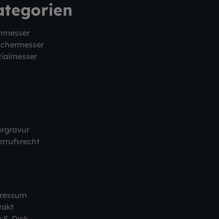
ategorien
hmesser
schermesser
ialmesser
ergravur
rrufsrecht
ressum
takt
 F. Dick