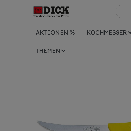
AKTIONEN %
KOCHMESSER
Serien
ErgoGrip
Zerlegemesser ErgoGr
THEMEN