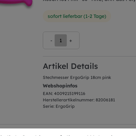
sofort lieferbar (1-2 Tage)
-
+
Artikel Details
Stechmesser ErgoGrip 18cm pink
Webshopinfos
EAN: 4009215199116
Herstellerartikelnummer: 82006181
Serie: ErgoGrip