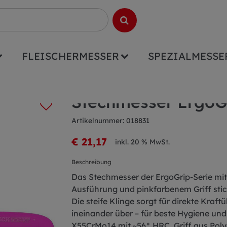
FLEISCHERMESSER
SPEZIALMESSE
p 18cm pink
Stechmesser ErgoG
Artikelnummer: 018831
€ 21,17
inkl. 20 % MwSt.
Beschreibung
Das Stechmesser der ErgoGrip-Serie mit 
Ausführung und pinkfarbenem Griff sticht
Die steife Klinge sorgt für direkte Kraf
ineinander über – für beste Hygiene und
X55CrMo14 mit ~56° HRC, Griff aus Polya