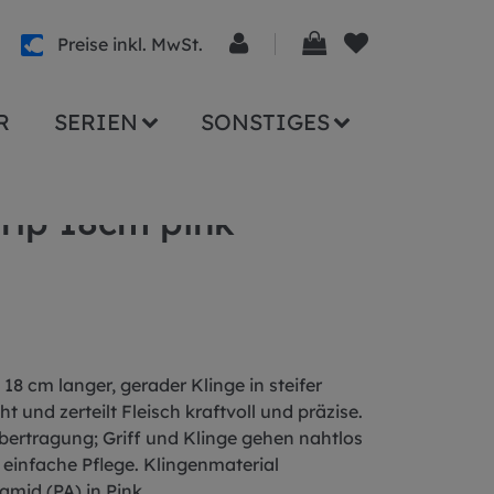
Preise inkl. MwSt.
R
SERIEN
SONSTIGES
rip 18cm pink
18 cm langer, gerader Klinge in steifer
 und zerteilt Fleisch kraftvoll und präzise.
tübertragung; Griff und Klinge gehen nahtlos
 einfache Pflege. Klingenmaterial
mid (PA) in Pink.