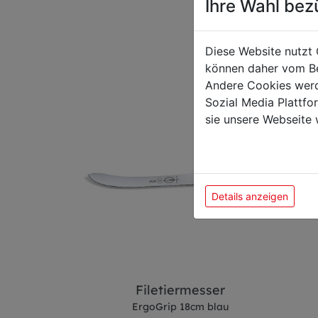
Ihre Wahl bez
Das k
Diese Website nutzt 
können daher vom Be
Andere Cookies werd
Sozial Media Plattf
sie unsere Webseite 
Details anzeigen
esser
Filetiermesser
m blau
ErgoGrip 18cm blau