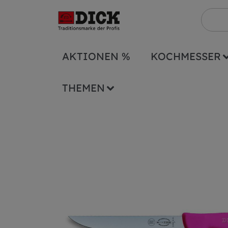
AKTIONEN %
KOCHMESSER
Serien
ErgoGrip
Stechmesser ErgoGri
THEMEN