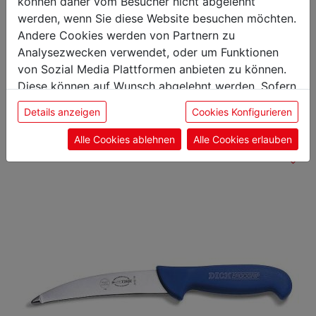
können daher vom Besucher nicht abgelehnt
werden, wenn Sie diese Website besuchen möchten.
Andere Cookies werden von Partnern zu
Analysezwecken verwendet, oder um Funktionen
Das könnte Sie auch
von Sozial Media Plattformen anbieten zu können.
Diese können auf Wunsch abgelehnt werden. Sofern
interessieren
sie unsere Webseite weiter nutzen, geben Sie
Details anzeigen
Cookies Konfigurieren
Einwilligung zu unseren Cookies.
Alle Cookies ablehnen
Alle Cookies erlauben
Ausbeinmesser