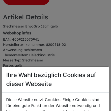
Artikel Details
Stechmesser ErgoGrp 18cm gelb
Webshopinfos
EAN: 4009215070941
Herstellerartikelnummer: 8200618-02
Anwendung: schlachten
Themenwelten: Fleischindustrie
Messertyp: Stechmesser
Farbe: gelb
Serie: ErgoGrip
Ihre Wahl bezüglich Cookies auf
Abmessungen
dieser Webseite
Länge: 32,08 cm
Breite: 2,24 cm
Höhe: 4,60 cm
Gewicht: 0,15 kg
Diese Website nutzt Cookies. Einige Cookies sind
Klingenlänge: 18 cm
für eine gute Funktion der Website notwendig und