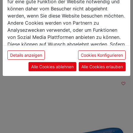
Gewicht: 0,14 kg
für eine gute Funktion der Website notwendig und
Klingenlänge: 21 cm
können daher vom Besucher nicht abgelehnt
werden, wenn Sie diese Website besuchen möchten.
Andere Cookies werden von Partnern zu
Analysezwecken verwendet, oder um Funktionen
von Sozial Media Plattformen anbieten zu können.
Das könnte Sie auch
Diese können auf Wunsch abgelehnt werden. Sofern
sie unsere Webseite weiter nutzen, geben Sie
interessieren
Details anzeigen
Cookies Konfigurieren
Einwilligung zu unseren Cookies.
Alle Cookies ablehnen
Alle Cookies erlauben
Blockmesser