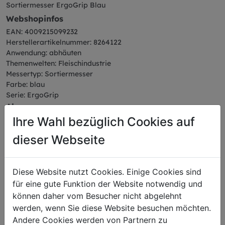
Sortiermesser ErgoGrip Blau
Webshopinfos
EAN: 4009215099232
Herstellerartikelnummer: 8264122
Anwendung: abhäuten
Themenwelten: Fleischindustrie
Messertyp: Sortiermesser
Farbe: blau
Serie: ErgoGrip
Abmessungen
Ihre Wahl bezüglich Cookies auf
Länge: 34,50 cm
Breite: 2,30 cm
dieser Webseite
Höhe: 8,58 cm
Gewicht: 0,29 kg
Klingenlänge: 22 cm
Diese Website nutzt Cookies. Einige Cookies sind
für eine gute Funktion der Website notwendig und
können daher vom Besucher nicht abgelehnt
werden, wenn Sie diese Website besuchen möchten.
Andere Cookies werden von Partnern zu