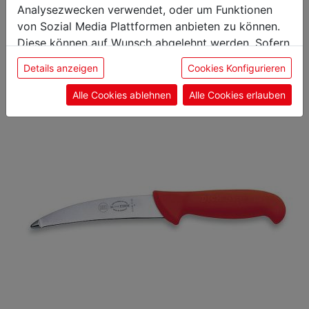
Das könnte Sie auch
Analysezwecken verwendet, oder um Funktionen
interessieren
von Sozial Media Plattformen anbieten zu können.
Diese können auf Wunsch abgelehnt werden. Sofern
sie unsere Webseite weiter nutzen, geben Sie
Details anzeigen
Cookies Konfigurieren
Einwilligung zu unseren Cookies.
Alle Cookies ablehnen
Alle Cookies erlauben