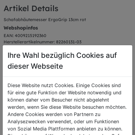
Artikel Details
Schafabhäutemesser ErgoGrip 13cm rot
Webshopinfos
EAN: 4009215192360
Herstellerartikelnummer: 82260131-03
Farbe: rot
Ihre Wahl bezüglich Cookies auf
Serie: ErgoGrip
dieser Webseite
Diese Website nutzt Cookies. Einige Cookies sind
Das könnte Sie auch
für eine gute Funktion der Website notwendig und
können daher vom Besucher nicht abgelehnt
interessieren
werden, wenn Sie diese Website besuchen möchten.
Andere Cookies werden von Partnern zu
Analysezwecken verwendet, oder um Funktionen
von Sozial Media Plattformen anbieten zu können.
Stechmesser