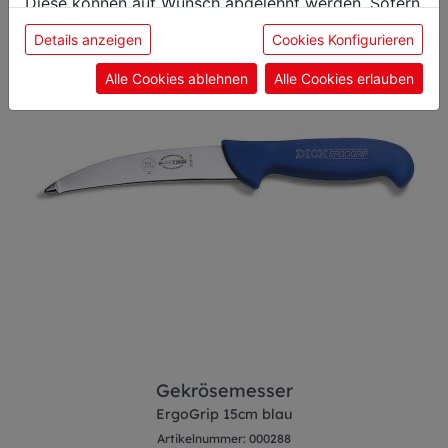
Diese können auf Wunsch abgelehnt werden. Sofern
sie unsere Webseite weiter nutzen, geben Sie
Details anzeigen
Cookies Konfigurieren
Einwilligung zu unseren Cookies.
Alle Cookies ablehnen
Alle Cookies erlauben
Gekrösemesser
ErgoGrip 15cm blau
Artikelnummer: 000288