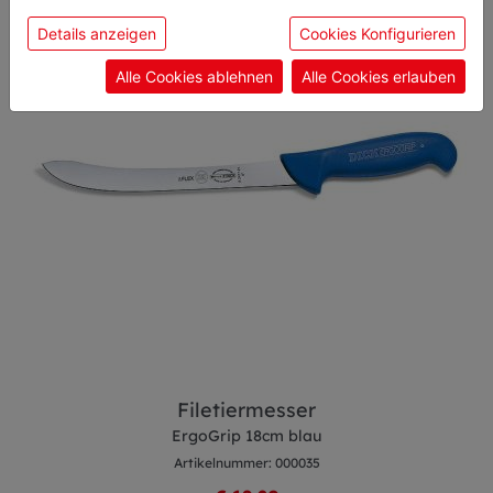
sie unsere Webseite weiter nutzen, geben Sie
Details anzeigen
Cookies Konfigurieren
Einwilligung zu unseren Cookies.
Alle Cookies ablehnen
Alle Cookies erlauben
Filetiermesser
ErgoGrip 18cm blau
Artikelnummer: 000035