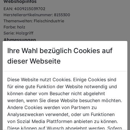
Webshopinfos
EAN: 4009215039702
Herstellerartikelnummer: 8155300
Themenwelten: Fleischindustrie
Farbe: holz
Serie: Holzgriff
Abmessungen
Gewicht: 0,15 kg
Ihre Wahl bezüglich Cookies auf
dieser Webseite
Diese Website nutzt Cookies. Einige Cookies sind
Das könnte Sie auch
für eine gute Funktion der Website notwendig und
interessieren
können daher vom Besucher nicht abgelehnt
werden, wenn Sie diese Website besuchen möchten.
Andere Cookies werden von Partnern zu
Analysezwecken verwendet, oder um Funktionen
Ausbeinmesser
von Sozial Media Plattformen anbieten zu können.
Diese können auf Wunsch abgelehnt werden. Sofern