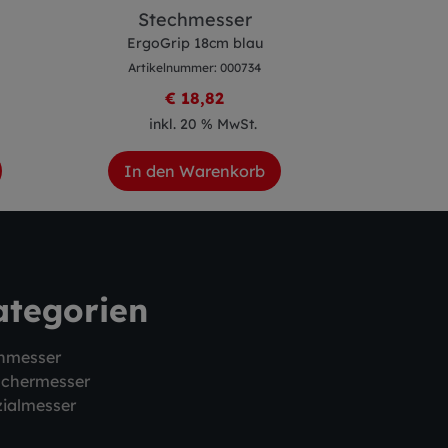
Stechmesser
Gekr
ErgoGrip 18cm blau
ErgoG
Artikelnummer: 000734
Artike
€ 18,82
inkl. 20 % MwSt.
ink
In den Warenkorb
In de
ategorien
hmesser
schermesser
ialmesser