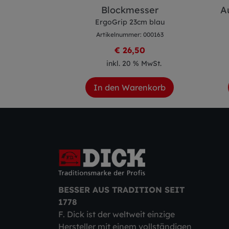
esser
Blockmesser
A
m blau
ErgoGrip 23cm blau
 000165
Artikelnummer: 000163
8
€ 26,50
 MwSt.
inkl. 20 % MwSt.
enkorb
In den Warenkorb
BESSER AUS TRADITION SEIT
1778
F. Dick ist der weltweit einzige
Hersteller mit einem vollständigen