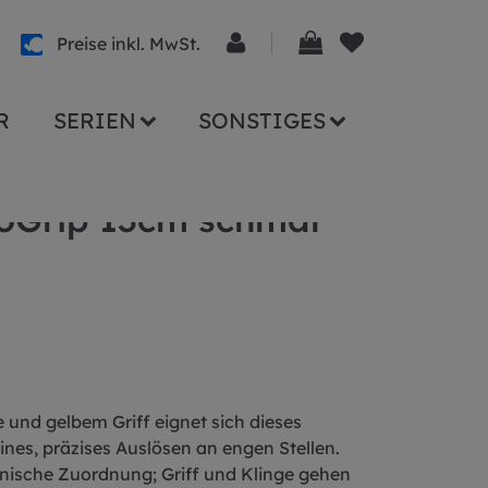
Preise inkl. MwSt.
R
SERIEN
SONSTIGES
oGrip 13cm schmal
e und gelbem Griff eignet sich dieses
ines, präzises Auslösen an engen Stellen.
ienische Zuordnung; Griff und Klinge gehen