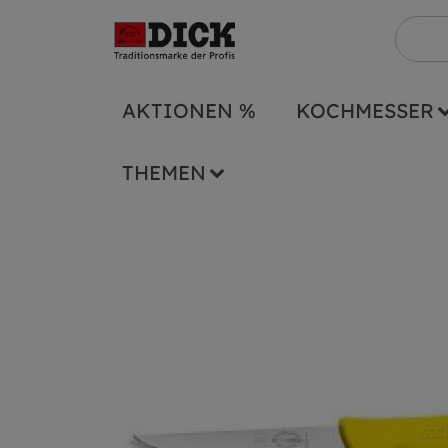
AKTIONEN %
KOCHMESSER
Serien
ErgoGrip
Ausbeinmesser ErgoG
THEMEN