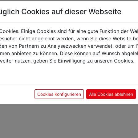
üglich Cookies auf dieser Webseite
önnte Sie auch interes
Cookies. Einige Cookies sind für eine gute Funktion der W
sucher nicht abgelehnt werden, wenn Sie diese Website b
en von Partnern zu Analysezwecken verwendet, oder um 
ormen anbieten zu können. Diese können auf Wunsch abgele
weiter nutzen, geben Sie Einwilligung zu unseren Cookies.
Cookies Konfigurieren
Alle Cookies ablehnen