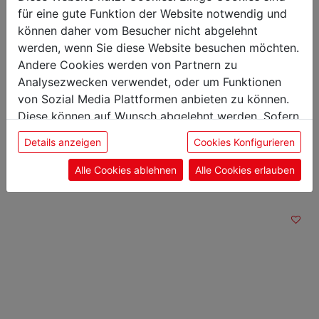
Höhe: 3,80 cm
für eine gute Funktion der Website notwendig und
Gewicht: 0,11 kg
können daher vom Besucher nicht abgelehnt
Klingenlänge: 15 cm
werden, wenn Sie diese Website besuchen möchten.
Andere Cookies werden von Partnern zu
Analysezwecken verwendet, oder um Funktionen
von Sozial Media Plattformen anbieten zu können.
Diese können auf Wunsch abgelehnt werden. Sofern
Das könnte Sie auch
sie unsere Webseite weiter nutzen, geben Sie
Details anzeigen
Cookies Konfigurieren
interessieren
Einwilligung zu unseren Cookies.
Alle Cookies ablehnen
Alle Cookies erlauben
Stechmesser