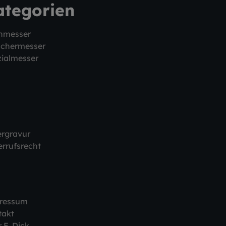
ategorien
hmesser
schermesser
ialmesser
ergravur
rrufsrecht
ressum
takt
 F. Dick