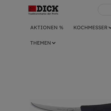
AKTIONEN %
KOCHMESSER
Serien
ErgoGrip
Ausbeinmesser ErgoG
THEMEN