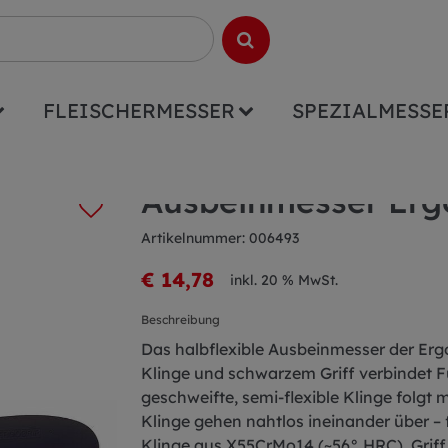
FLEISCHERMESSER
SPEZIALMESSE
rip 15cm schwarz
Ausbeinmesser Erg
Artikelnummer: 006493
€ 14,78
inkl. 20 % MwSt.
Beschreibung
Das halbflexible Ausbeinmesser der Ergo
Klinge und schwarzem Griff verbindet F
geschweifte, semi-flexible Klinge folg
Klinge gehen nahtlos ineinander über – 
Klinge aus X55CrMo14 (~56° HRC), Griff