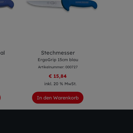
al
Stechmesser
File
ErgoGrip 15cm blau
ErgoG
Artikelnummer: 000727
Artike
€ 15,84
inkl. 20 % MwSt.
ink
In den Warenkorb
In de