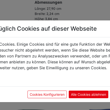
Abmessungen
Länge: 27,90 cm
Breite: 2,24 cm
Höhe: 3,84 cm
Gewicht: 0,11 kg
üglich Cookies auf dieser Webseite
Klingenlänge: 15 cm
Cookies. Einige Cookies sind für eine gute Funktion der W
sucher nicht abgelehnt werden, wenn Sie diese Website b
en von Partnern zu Analysezwecken verwendet, oder um 
önnte Sie auch interes
ormen anbieten zu können. Diese können auf Wunsch abgele
weiter nutzen, geben Sie Einwilligung zu unseren Cookies.
Cookies Konfigurieren
Alle Cookies ablehnen