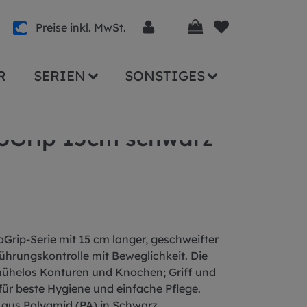
Preise inkl. MwSt.
R
SERIEN
SONSTIGES
oGrip 15cm schwarz
Grip-Serie mit 15 cm langer, geschweifter
ührungskontrolle mit Beweglichkeit. Die
t mühelos Konturen und Knochen; Griff und
für beste Hygiene und einfache Pflege.
 aus Polyamid (PA) in Schwarz.