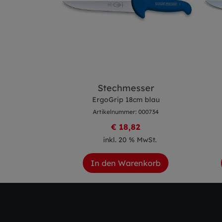
ser
Stechmesser
m blau
ErgoGrip 18cm blau
 000249
Artikelnummer: 000734
7
€ 18,82
 MwSt.
inkl. 20 % MwSt.
enkorb
In den Warenkorb