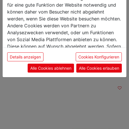
Höhe: 3,80 cm
für eine gute Funktion der Website notwendig und
Gewicht: 0,11 kg
können daher vom Besucher nicht abgelehnt
Klingenlänge: 15 cm
werden, wenn Sie diese Website besuchen möchten.
Andere Cookies werden von Partnern zu
Analysezwecken verwendet, oder um Funktionen
von Sozial Media Plattformen anbieten zu können.
Diese können auf Wunsch abgelehnt werden. Sofern
Das könnte Sie auch
sie unsere Webseite weiter nutzen, geben Sie
Details anzeigen
Cookies Konfigurieren
interessieren
Einwilligung zu unseren Cookies.
Alle Cookies ablehnen
Alle Cookies erlauben
Stechmesser