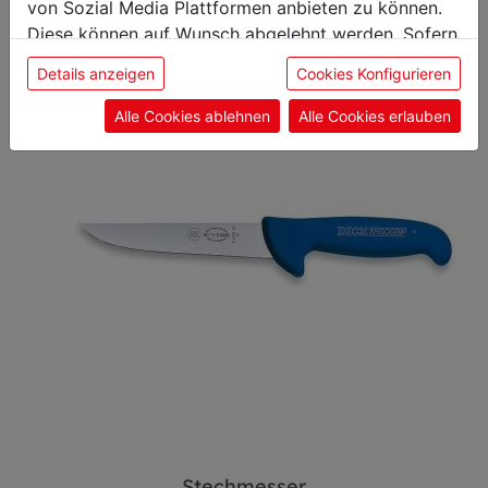
von Sozial Media Plattformen anbieten zu können.
Diese können auf Wunsch abgelehnt werden. Sofern
Stechmesser
sie unsere Webseite weiter nutzen, geben Sie
Details anzeigen
Cookies Konfigurieren
Einwilligung zu unseren Cookies.
Alle Cookies ablehnen
Alle Cookies erlauben
Stechmesser