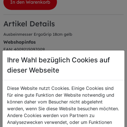
In den Warenkorb
Artikel Details
Ausbeinmesser ErgoGrip 18cm gelb
Webshopinfos
EAN: 4009215097009
Herstellerartikelnummer: 82259181-02
Ihre Wahl bezüglich Cookies auf
Farbe: gelb
Serie: ErgoGrip
dieser Webseite
Diese Website nutzt Cookies. Einige Cookies sind
für eine gute Funktion der Website notwendig und
Das könnte Sie auch
können daher vom Besucher nicht abgelehnt
werden, wenn Sie diese Website besuchen möchten.
interessieren
Andere Cookies werden von Partnern zu
Analysezwecken verwendet, oder um Funktionen