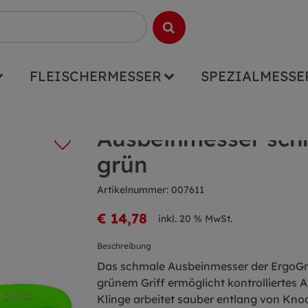
FLEISCHERMESSER
SPEZIALMESSE
l ErgoGrip 15cm grün
Ausbeinmesser sch
grün
Artikelnummer: 007611
€ 14,78
inkl. 20 % MwSt.
Beschreibung
Das schmale Ausbeinmesser der ErgoGri
grünem Griff ermöglicht kontrolliertes 
Klinge arbeitet sauber entlang von Knoch