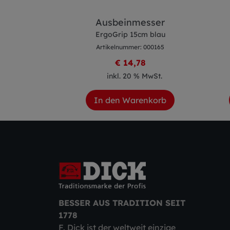
sser
Ausbeinmesser
m blau
ErgoGrip 15cm blau
 000068
Artikelnummer: 000165
2
€ 14,78
 MwSt.
inkl. 20 % MwSt.
enkorb
In den Warenkorb
BESSER AUS TRADITION SEIT
1778
F. Dick ist der weltweit einzige