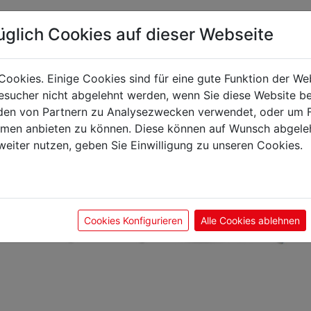
üglich Cookies auf dieser Webseite
önnte Sie auch interes
Cookies. Einige Cookies sind für eine gute Funktion der W
sucher nicht abgelehnt werden, wenn Sie diese Website b
en von Partnern zu Analysezwecken verwendet, oder um 
ormen anbieten zu können. Diese können auf Wunsch abgele
weiter nutzen, geben Sie Einwilligung zu unseren Cookies.
Cookies Konfigurieren
Alle Cookies ablehnen