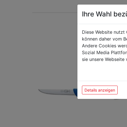
Ihre Wahl bez
Das k
Diese Website nutzt 
können daher vom Be
Andere Cookies werd
Sozial Media Plattf
sie unsere Webseite 
Details anzeigen