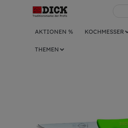
AKTIONEN %
KOCHMESSER
Serien
ErgoGrip
Ausbeinmesser schma
THEMEN