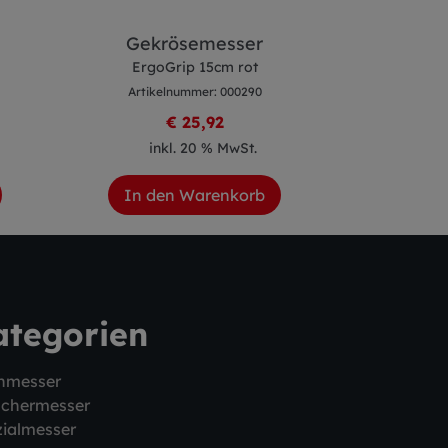
Gekrösemesser
Ausbein
ErgoGrip 15cm rot
ErgoG
Artikelnummer: 000290
Artike
€ 25,92
inkl. 20 % MwSt.
ink
In den Warenkorb
In de
ategorien
hmesser
schermesser
ialmesser