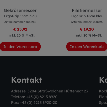
Gekrösemesser
Filetiermesser
ErgoGrip 15cm blau
ErgoGrip 18cm blau
Artikelnummer: 000288
Artikelnummer: 000035
€ 25,92
€ 19,20
inkl. 20 % MwSt.
inkl. 20 % MwSt.
In den Warenkorb
In den Warenkorb
Kontakt
K
Adresse: 5204 Straßwalchen Hüttenedt 23
Koc
Telefon:
+43 (0) 6213 8920
Flei
Fax: +43 (0) 6213 8920-20
Spez