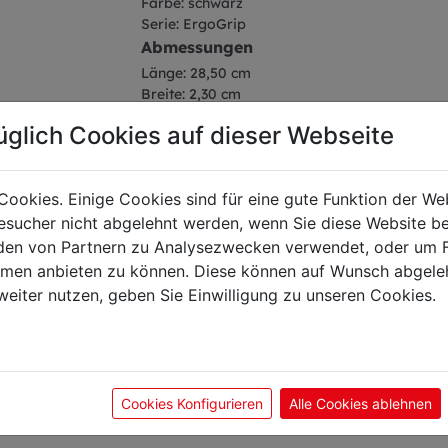
Farbe: schwarz
Serie: ErgoGrip
Abmessungen
Länge: 28,50 cm
Breite: 2,30 cm
Höhe: 3,90 cm
üglich Cookies auf dieser Webseite
Gewicht: 0,12 kg
Klingenlänge: 15 cm
Cookies. Einige Cookies sind für eine gute Funktion der W
sucher nicht abgelehnt werden, wenn Sie diese Website b
en von Partnern zu Analysezwecken verwendet, oder um 
ormen anbieten zu können. Diese können auf Wunsch abgele
önnte Sie auch interes
weiter nutzen, geben Sie Einwilligung zu unseren Cookies.
Cookies Konfigurieren
Alle Cookies ablehnen