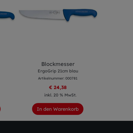
Blockmesser
Ste
ErgoGrip 21cm blau
ErgoG
Artikelnummer: 000781
Artike
€ 24,38
inkl. 20 % MwSt.
ink
In den Warenkorb
In de