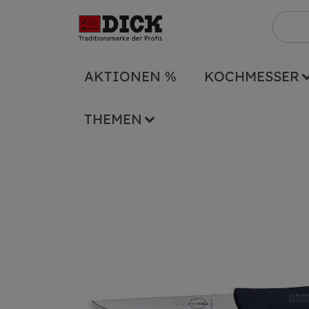
AKTIONEN %
KOCHMESSER
Serien
ErgoGrip
Ausbeinmesser schma
THEMEN