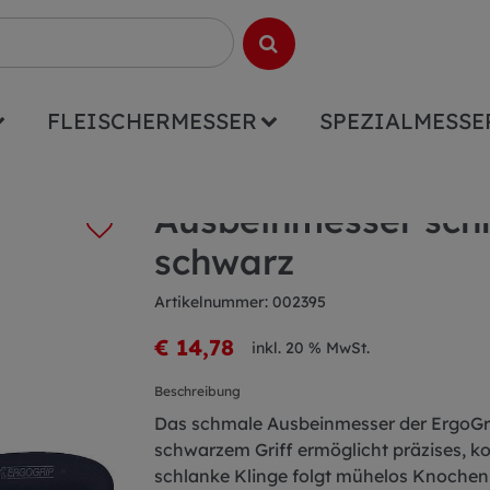
FLEISCHERMESSER
SPEZIALMESSE
l ErgoGrip 15cm schwarz
Ausbeinmesser sch
schwarz
Artikelnummer: 002395
€ 14,78
inkl. 20 % MwSt.
Beschreibung
Das schmale Ausbeinmesser der ErgoGri
schwarzem Griff ermöglicht präzises, kon
schlanke Klinge folgt mühelos Knochen