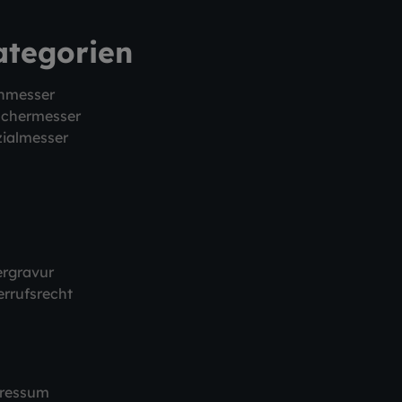
ategorien
hmesser
schermesser
ialmesser
ergravur
rrufsrecht
ressum