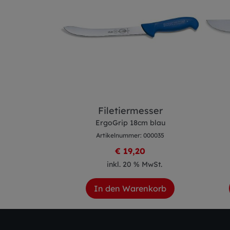
r schmal
Filetiermesser
m blau
ErgoGrip 18cm blau
 000201
Artikelnummer: 000035
8
€ 19,20
 MwSt.
inkl. 20 % MwSt.
enkorb
In den Warenkorb