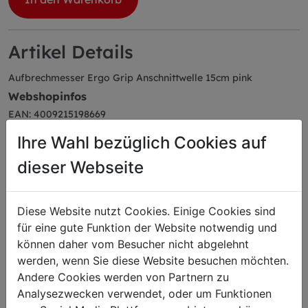
Artikel Details
Aufbrechmesser Ergo Grip Anschnittwelle 15cm pink
Webshopinfos
EAN: 4009215198669
Herstellerartikelnummer: 82140151-18
Ihre Wahl bezüglich Cookies auf
Farbe: pink
Serie: ErgoGrip
dieser Webseite
Diese Website nutzt Cookies. Einige Cookies sind
für eine gute Funktion der Website notwendig und
Das könnte Sie auch
können daher vom Besucher nicht abgelehnt
werden, wenn Sie diese Website besuchen möchten.
interessieren
Andere Cookies werden von Partnern zu
Analysezwecken verwendet, oder um Funktionen