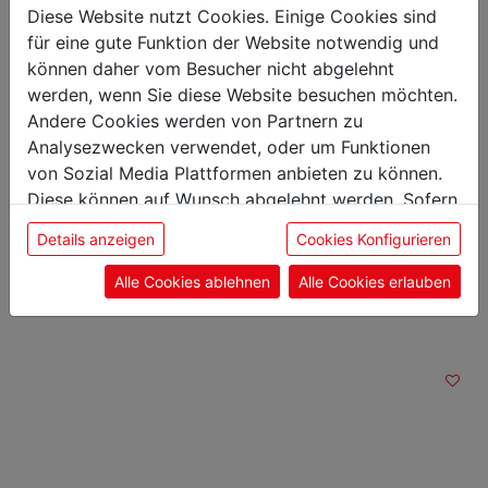
Länge: 22,20 cm
Diese Website nutzt Cookies. Einige Cookies sind
Breite: 1,70 cm
für eine gute Funktion der Website notwendig und
Höhe: 2,50 cm
können daher vom Besucher nicht abgelehnt
Gewicht: 0,09 kg
werden, wenn Sie diese Website besuchen möchten.
Klingenlänge: 12 cm
Andere Cookies werden von Partnern zu
Analysezwecken verwendet, oder um Funktionen
von Sozial Media Plattformen anbieten zu können.
Diese können auf Wunsch abgelehnt werden. Sofern
sie unsere Webseite weiter nutzen, geben Sie
Das könnte Sie auch
Details anzeigen
Cookies Konfigurieren
Einwilligung zu unseren Cookies.
interessieren
Alle Cookies ablehnen
Alle Cookies erlauben