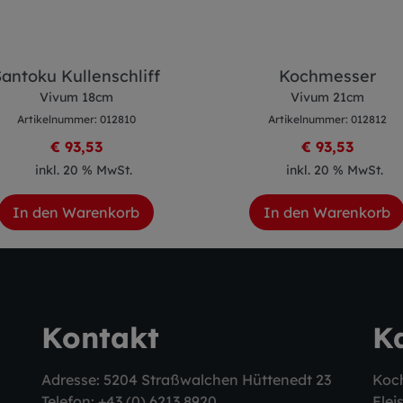
antoku Kullenschliff
Kochmesser
Vivum 18cm
Vivum 21cm
Artikelnummer: 012810
Artikelnummer: 012812
€ 93,53
€ 93,53
inkl. 20 % MwSt.
inkl. 20 % MwSt.
In den Warenkorb
In den Warenkorb
Kontakt
K
Adresse: 5204 Straßwalchen Hüttenedt 23
Koc
Telefon:
+43 (0) 6213 8920
Flei