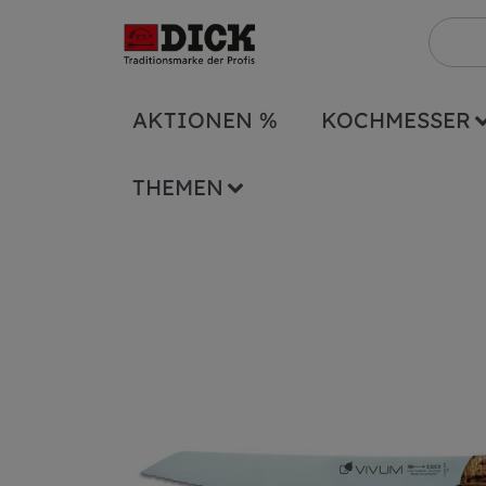
AKTIONEN %
KOCHMESSER
Serien
Vivum
Brotmesser Vivum 26cm 
THEMEN