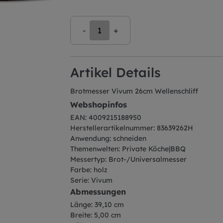
-
+
Artikel Details
Brotmesser Vivum 26cm Wellenschliff
Webshopinfos
EAN: 4009215188950
Herstellerartikelnummer: 83639262H
Anwendung: schneiden
Themenwelten: Private Köche|BBQ
Messertyp: Brot-/Universalmesser
Farbe: holz
Serie: Vivum
Abmessungen
Länge: 39,10 cm
Breite: 5,00 cm