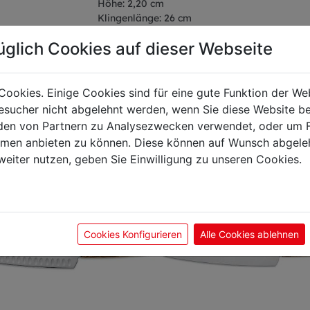
Höhe: 2,20 cm
Klingenlänge: 26 cm
üglich Cookies auf dieser Webseite
Cookies. Einige Cookies sind für eine gute Funktion der W
önnte Sie auch interes
sucher nicht abgelehnt werden, wenn Sie diese Website b
en von Partnern zu Analysezwecken verwendet, oder um 
ormen anbieten zu können. Diese können auf Wunsch abgele
weiter nutzen, geben Sie Einwilligung zu unseren Cookies.
Cookies Konfigurieren
Alle Cookies ablehnen