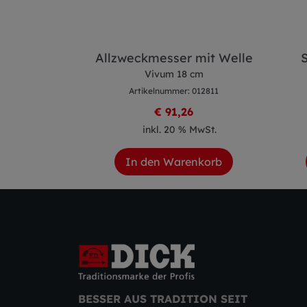
sser
Allzweckmesser mit Welle
S
 cm
Vivum 18 cm
 012809
Artikelnummer: 012811
2
€ 91,26
 MwSt.
inkl. 20 % MwSt.
enkorb
In den Warenkorb
BESSER AUS TRADITION SEIT