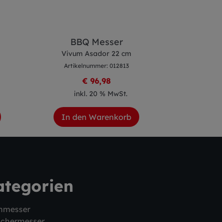
BBQ Messer
Off
Vivum Asador 22 cm
Vi
Artikelnummer: 012813
Artike
€ 96,98
inkl. 20 % MwSt.
ink
In den Warenkorb
In de
ategorien
hmesser
schermesser