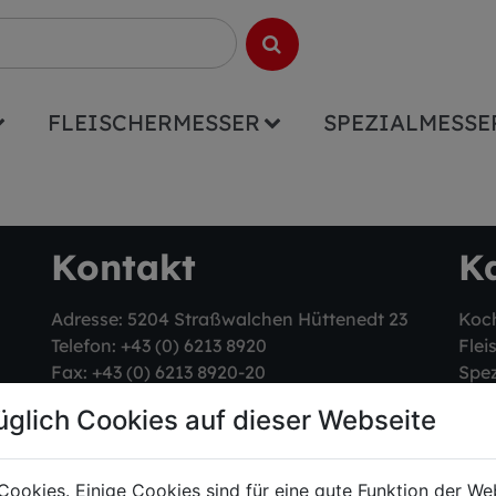
FLEISCHERMESSER
SPEZIALMESSE
Kontakt
K
Adresse: 5204 Straßwalchen Hüttenedt 23
Koc
Telefon:
+43 (0) 6213 8920
Flei
Fax: +43 (0) 6213 8920-20
Spez
E-Mail:
office@strasshof.co.at
üglich Cookies auf dieser Webseite
Shop & Service
Cookies. Einige Cookies sind für eine gute Funktion der W