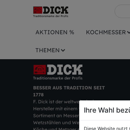
AKTIONEN %
KOCHMESSER
THEMEN
BESSER AUS TRADITION SEIT
1778
F. Dick ist der weltweit einzige
Hersteller mit einem vollständigen
Ihre Wahl bez
Sortiment an Messern,
Wetzstählen und Werkzeugen für
Diese Website nutzt 
Köche und Metzger sowie