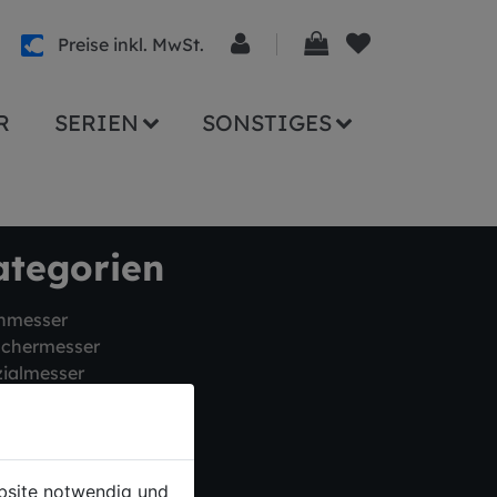
Preise inkl. MwSt.
R
SERIEN
SONSTIGES
ategorien
hmesser
schermesser
ialmesser
ebsite notwendig und