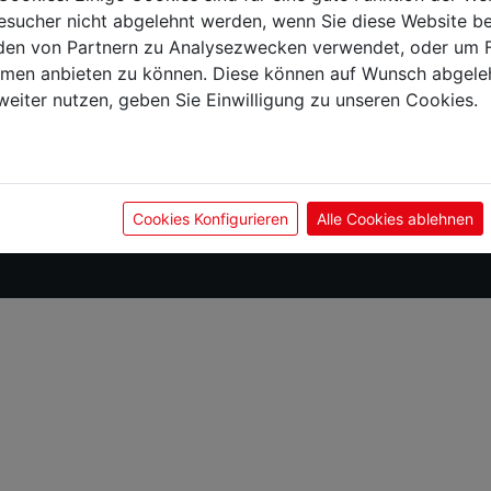
sucher nicht abgelehnt werden, wenn Sie diese Website b
Lieferbedingungen
Las
en von Partnern zu Analysezwecken verwendet, oder um 
Versand & Zahlung
Wide
ormen anbieten zu können. Diese können auf Wunsch abgele
weiter nutzen, geben Sie Einwilligung zu unseren Cookies.
Unternehmen
Datenschutz
Imp
AGB
Kon
Cookies Konfigurieren
Alle Cookies ablehnen
Über uns
Über