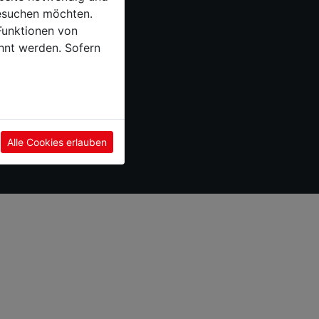
esuchen möchten.
ergravur
Funktionen von
rrufsrecht
hnt werden. Sofern
ressum
takt
Alle Cookies erlauben
 F. Dick