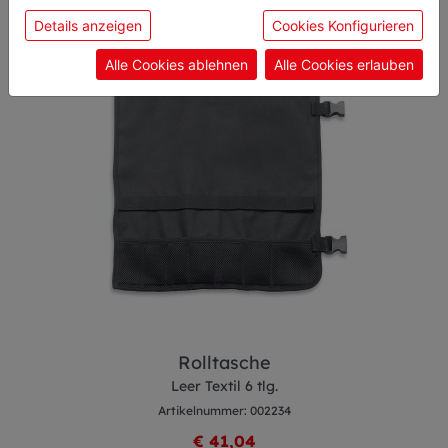
sie unsere Webseite weiter nutzen, geben Sie
Details anzeigen
Cookies Konfigurieren
Einwilligung zu unseren Cookies.
Alle Cookies ablehnen
Alle Cookies erlauben
Rolltasche
Leer Textil 6 tlg.
Artikelnummer: 002234
€ 41,04