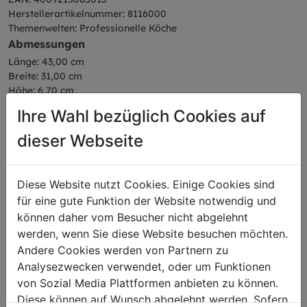
Herstellerartikelnummer: 8116000
Themenwelten: Professionelle Köche
Abmessungen
Länge: 43,00 cm
Breite: 31,00 cm
Höhe: 6,70 cm
Gewicht: 2,43 kg
Ihre Wahl bezüglich Cookies auf
dieser Webseite
Diese Website nutzt Cookies. Einige Cookies sind
Das könnte Sie auch
für eine gute Funktion der Website notwendig und
interessieren
können daher vom Besucher nicht abgelehnt
werden, wenn Sie diese Website besuchen möchten.
Andere Cookies werden von Partnern zu
Analysezwecken verwendet, oder um Funktionen
von Sozial Media Plattformen anbieten zu können.
Diese können auf Wunsch abgelehnt werden. Sofern